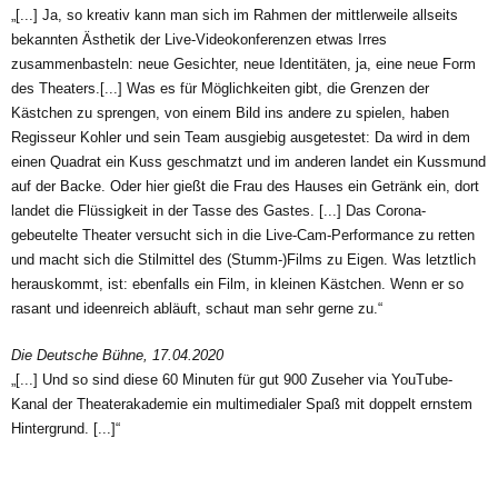
„[...] Ja, so kreativ kann man sich im Rahmen der mittlerweile allseits
bekannten Ästhetik der Live-Videokonferenzen etwas Irres
zusammenbasteln: neue Gesichter, neue Identitäten, ja, eine neue Form
des Theaters.[...] Was es für Möglichkeiten gibt, die Grenzen der
Kästchen zu sprengen, von einem Bild ins andere zu spielen, haben
Regisseur Kohler und sein Team ausgiebig ausgetestet: Da wird in dem
einen Quadrat ein Kuss geschmatzt und im anderen landet ein Kussmund
auf der Backe. Oder hier gießt die Frau des Hauses ein Getränk ein, dort
landet die Flüssigkeit in der Tasse des Gastes. [...] Das Corona-
gebeutelte Theater versucht sich in die Live-Cam-Performance zu retten
und macht sich die Stilmittel des (Stumm-)Films zu Eigen. Was letztlich
herauskommt, ist: ebenfalls ein Film, in kleinen Kästchen. Wenn er so
rasant und ideenreich abläuft, schaut man sehr gerne zu.“
Die Deutsche Bühne, 17.04.2020
„[...] Und so sind diese 60 Minuten für gut 900 Zuseher via YouTube-
Kanal der Theaterakademie ein multimedialer Spaß mit doppelt ernstem
Hintergrund. [...]“