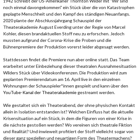
1942 schreibt der US-Amerikaner Thornton Wilder mit "Wir sind
noch einmal davongekommen" ein Stück über die von Katastrophen
geplagte Menschheit und den Kampf des ständigen Neuanfangs.
2020 plante der Abschlussjahrgang Schauspiel der
Theaterakademie August Everding unter der Regie von Marcel
Kohler, diesen brandaktuellen Stoff neu zu erforschen. Jedoch
mussten aufgrund der Corona-Krise die Proben und die
Bühnenpremiere der Produktion vorerst leider abgesagt werden.
Stattdessen findet die Premiere nun aber online statt. Das Team
erarbeitet unter Einbeziehung dieser theatralen Ausnahmesituation
Wilders Stück über Videokonferenzen. Die Produktion wird zum
geplanten Premierendatum am 16. April live in den einzelnen
Wohnungen der Schauspieler*innen gespielt und kann über den
YouTube-Kanal der Theaterakademie
gestreamt werden.
Wie gestaltet sich ein Theaterabend, der ohne physischen Kontakt
allein in Isolation entstanden ist? Welchen Einfluss hat die aktuelle
Krisensituation auf ein Stück, in dem die Figuren von einer Krise in
die nächste gestoßen werden? Wo vereinen sich theatrale Fiktion
und Realität? Und inwieweit profitiert der Stoff vielleicht sogar von
dieser ganz speziellen und neuartigen Form des Theatermachens?